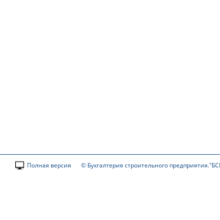
Полная версия
© Бухгалтерия строительного предприятия."БС