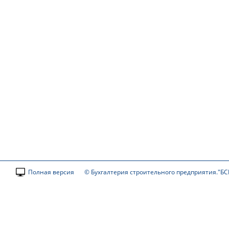
Полная версия
© Бухгалтерия строительного предприятия."БС